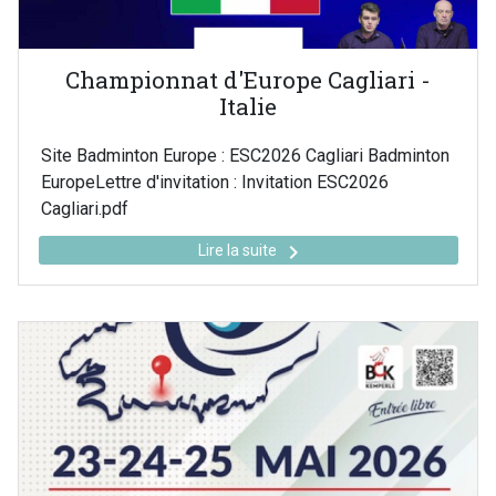
Championnat d'Europe Cagliari -
Italie
Site Badminton Europe : ESC2026 Cagliari Badminton
EuropeLettre d'invitation : Invitation ESC2026
Cagliari.pdf
keyboard_arrow_right
Lire la suite