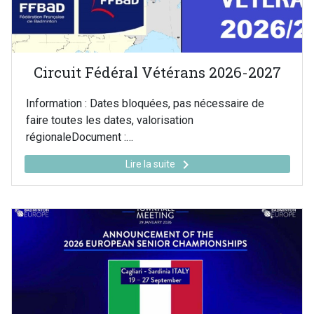
Circuit Fédéral Vétérans 2026-2027
Information : Dates bloquées, pas nécessaire de
faire toutes les dates, valorisation
régionaleDocument :…
keyboard_arrow_right
Lire la suite