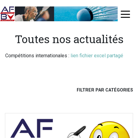
Aller
au
≡
contenu
principal
Toutes nos actualités
Compétitions internationales :
lien fichier excel partagé
FILTRER PAR CATÉGORIES