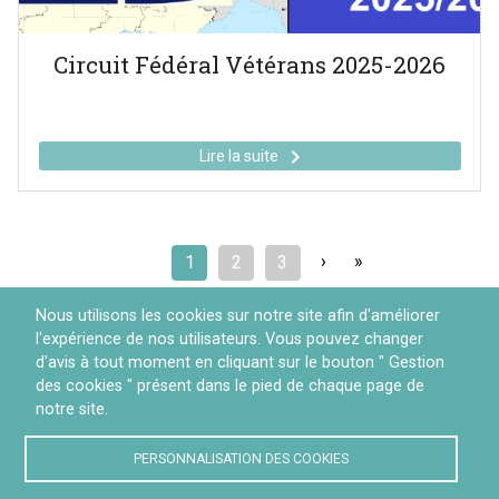
Circuit Fédéral Vétérans 2025-2026
keyboard_arrow_right
Lire la suite
Pagination
Page
›
Dernière
»
Page
1
Page
2
Page
3
suivante
page
Nous utilisons les cookies sur notre site afin d'améliorer
l'expérience de nos utilisateurs. Vous pouvez changer
d'avis à tout moment en cliquant sur le bouton " Gestion
des cookies " présent dans le pied de chaque page de
Contact
Gestion des cookies
notre site.
PERSONNALISATION DES COOKIES