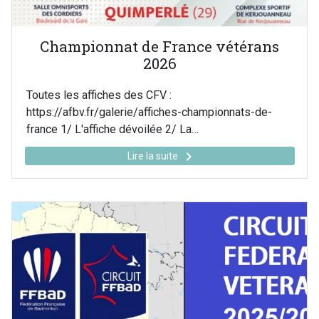
Championnat de France vétérans
2026
Toutes les affiches des CFV :
https://afbv.fr/galerie/affiches-championnats-de-
france 1/ L'affiche dévoilée 2/ La…
keyboard_arrow_right
Lire la suite